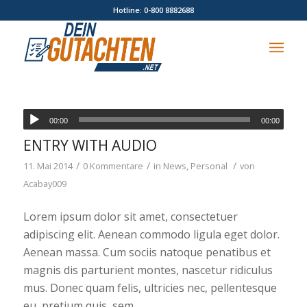
Hotline: 0-800 8882688
00:00
00:00
ENTRY WITH AUDIO
/
/
/
11. Mai 2014
0 Kommentare
in
News
,
Personal
von
Acabay009
Lorem ipsum dolor sit amet, consectetuer
adipiscing elit. Aenean commodo ligula eget dolor.
Aenean massa. Cum sociis natoque penatibus et
magnis dis parturient montes, nascetur ridiculus
mus. Donec quam felis, ultricies nec, pellentesque
eu, pretium quis, sem.