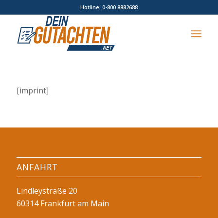
Hotline: 0-800 8882688
[imprint]
ANFAHRT
Lindleystraße 20
60314 Frankfurt am Main