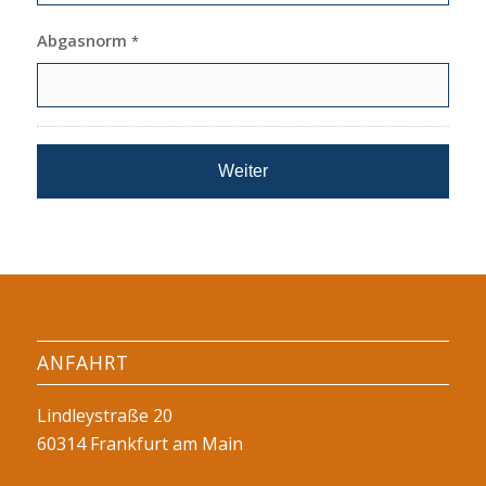
Abgasnorm
*
ANFAHRT
Lindleystraße 20
60314 Frankfurt am Main