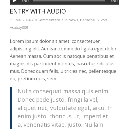
00:00
00:00
ENTRY WITH AUDIO
/
/
/
11. Mai 2014
0 Kommentare
in
News
,
Personal
von
Acabay009
Lorem ipsum dolor sit amet, consectetuer
adipiscing elit. Aenean commodo ligula eget dolor.
Aenean massa. Cum sociis natoque penatibus et
magnis dis parturient montes, nascetur ridiculus
mus. Donec quam felis, ultricies nec, pellentesque
eu, pretium quis, sem.
Nulla consequat massa quis enim.
Donec pede justo, fringilla vel,
aliquet nec, vulputate eget, arcu. In
enim justo, rhoncus ut, imperdiet
a, venenatis vitae, justo. Nullam